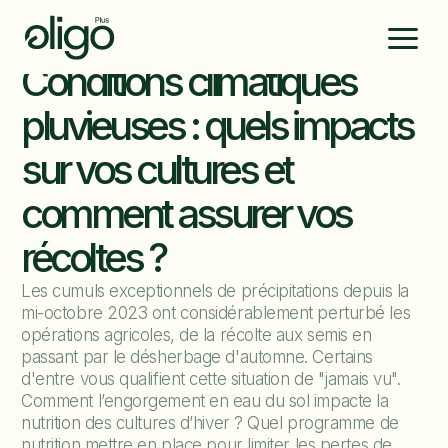
Conditions climatiques
pluvieuses : quels impacts
sur vos cultures et
comment assurer vos
récoltes ?
Les cumuls exceptionnels de précipitations depuis la
mi-octobre 2023 ont considérablement perturbé les
opérations agricoles, de la récolte aux semis en
passant par le désherbage d'automne. Certains
d'entre vous qualifient cette situation de "jamais vu".
Comment l’engorgement en eau du sol impacte la
nutrition des cultures d’hiver ? Quel programme de
nutrition mettre en place pour limiter les pertes de